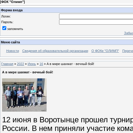
[
ФОК "Олимп"
]
Форма входа
Логин:
Пароль:
запомнить
Забыл
Меню сайта
Новости
Сведения об образовательной организации
О ФОКе "ОЛИМП"
Перече
Главная
»
2022
»
Июнь
»
16
» А в мире шахмат - вечный бой!
А в мире шахмат - вечный бой!
12 июня в Воротынце прошел турн
России. В нем приняли участие кома