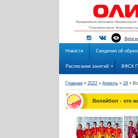
Муниципальное автономное образовательное 
"Спортивная школа "Физкультурно-о
Верси
Новости
Сведения об образ
Расписание занятий
ВФСК 
Главная
»
2022
»
Апрель
»
18
» Во
Волейбол - это жи