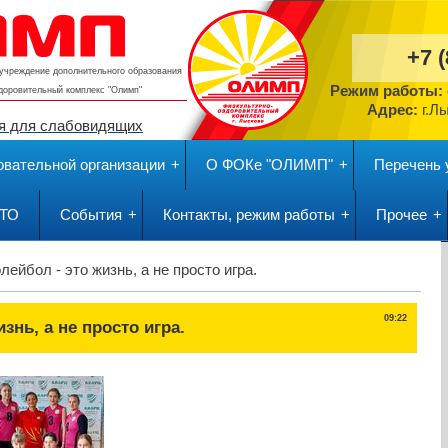
+7 
учреждение дополнительного образования
Режим работы:
здоровительный комплекс
"Олимп"
Адрес:
г.Л
я для слабовидящих
овательной организации
О ФОКе "ОЛИМП"
Перечень 
ГТО
События
Контакты, режим работы
Прочее
лейбол - это жизнь, а не просто игра.
09:22
знь, а не просто игра.