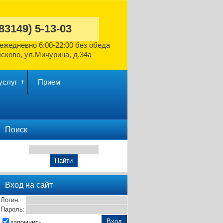
(83149)
5-13-03
ежедневно
6:00-22:00 без обеда
ысково,
ул.Мичурина, д.34а
услуг
Прием
Поиск
Вход на сайт
Логин:
Пароль:
запомнить