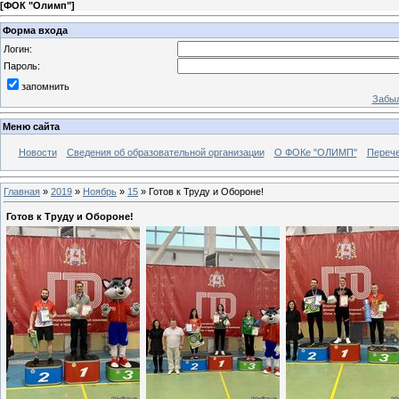
[
ФОК "Олимп"
]
Форма входа
Логин:
Пароль:
запомнить
Забыл
Меню сайта
Новости
Сведения об образовательной организации
О ФОКе "ОЛИМП"
Перече
Главная
»
2019
»
Ноябрь
»
15
» Готов к Труду и Обороне!
Готов к Труду и Обороне!