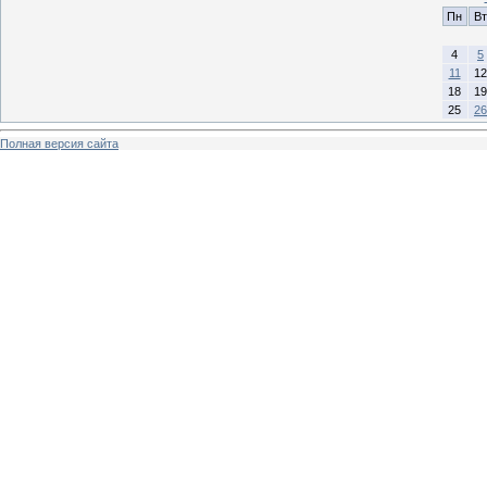
Пн
Вт
4
5
11
12
18
19
25
26
Полная версия сайта