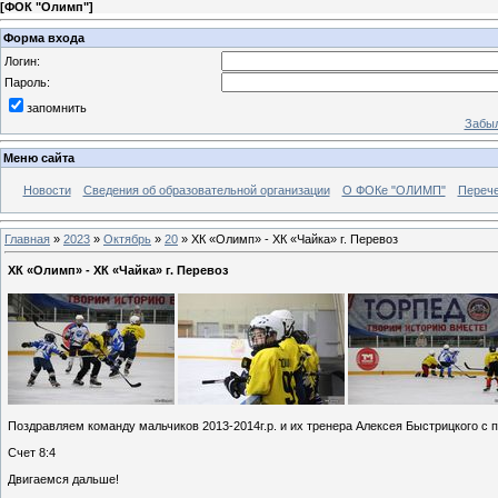
[
ФОК "Олимп"
]
Форма входа
Логин:
Пароль:
запомнить
Забыл
Меню сайта
Новости
Сведения об образовательной организации
О ФОКе "ОЛИМП"
Перече
Главная
»
2023
»
Октябрь
»
20
» ХК «Олимп» - ХК «Чайка» г. Перевоз
ХК «Олимп» - ХК «Чайка» г. Перевоз
Поздравляем команду мальчиков 2013-2014г.р. и их тренера Алексея Быстрицкого с п
Счет 8:4
Двигаемся дальше!