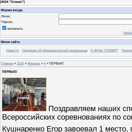
[
ФОК "Олимп"
]
Форма входа
Логин:
Пароль:
запомнить
Забыл
Меню сайта
Новости
Сведения об образовательной организации
О ФОКе "ОЛИМП"
Перече
Главная
»
2026
»
Февраль
»
4
» ПЕРВЫЕ!
ПЕРВЫЕ!
Поздравляем наших спо
Всероссийских соревнованиях по с
Кушнаренко Егор завоевал 1 место,