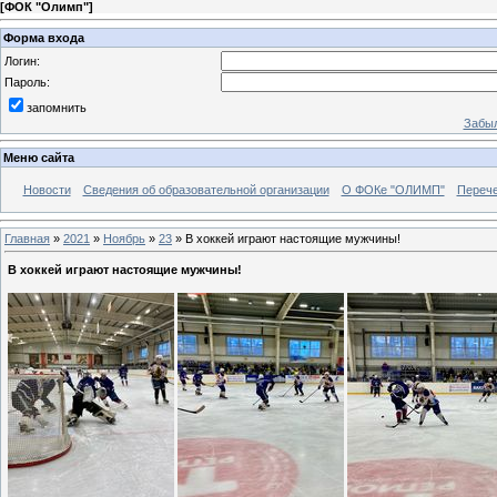
[
ФОК "Олимп"
]
Форма входа
Логин:
Пароль:
запомнить
Забыл
Меню сайта
Новости
Сведения об образовательной организации
О ФОКе "ОЛИМП"
Перече
Главная
»
2021
»
Ноябрь
»
23
» В хоккей играют настоящие мужчины!
В хоккей играют настоящие мужчины!