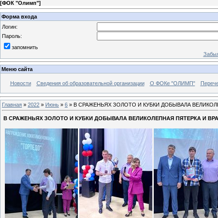
[
ФОК "Олимп"
]
Форма входа
Логин:
Пароль:
запомнить
Забыл
Меню сайта
Новости
Сведения об образовательной организации
О ФОКе "ОЛИМП"
Перече
Главная
»
2022
»
Июнь
»
6
» В СРАЖЕНЬЯХ ЗОЛОТО И КУБКИ ДОБЫВАЛА ВЕЛИКОЛЕ
В СРАЖЕНЬЯХ ЗОЛОТО И КУБКИ ДОБЫВАЛА ВЕЛИКОЛЕПНАЯ ПЯТЕРКА И ВРА