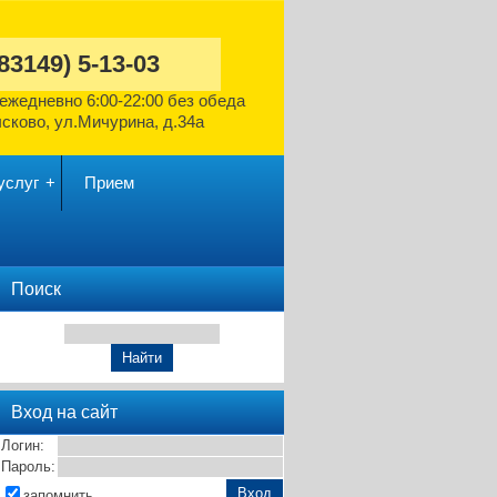
(83149)
5-13-03
ежедневно
6:00-22:00 без обеда
ысково,
ул.Мичурина, д.34а
услуг
Прием
Поиск
Вход на сайт
Логин:
Пароль:
запомнить