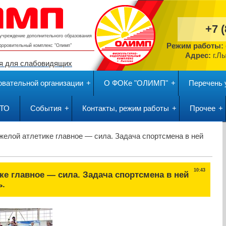
+7 
учреждение дополнительного образования
Режим работы:
здоровительный комплекс
"Олимп"
Адрес:
г.Л
я для слабовидящих
овательной организации
О ФОКе "ОЛИМП"
Перечень 
ГТО
События
Контакты, режим работы
Прочее
желой атлетике главное — сила. Задача спортсмена в ней
10:43
ке главное — сила. Задача спортсмена в ней
ь.