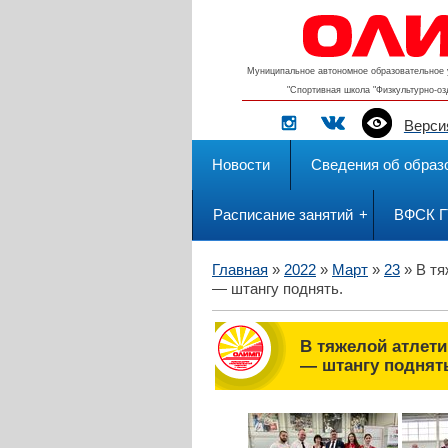
Муниципальное автономное образовательное 
"Спортивная школа "Физкультурно-о
Верси
Новости
Сведения об образ
Расписание занятий
ВФСК 
Главная
»
2022
»
Март
»
23
» В тя
— штангу поднять.
В тяжелой атлети
— штангу поднят