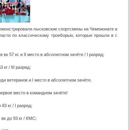
емонстрировали лысковские спортсмены на Чемпионате и
асти по классическому троеборью, которые прошли в г.
 вк 57 кг. и II место в абсолютном зачёте / I разряд;
кг / III разряд;
еди ветеранов и I место в абсолютном зачёте.
ервое место в командном зачёте!
83 кг / I разряд;
вк до 93 кг / КМС;