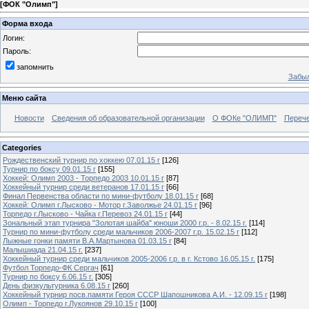
[
ФОК "Олимп"
]
Форма входа
Логин:
Пароль:
запомнить
Забыл
Меню сайта
Новости
Сведения об образовательной организации
О ФОКе "ОЛИМП"
Перече
Categories
Рождественский турнир по хоккею 07.01.15 г
[126]
Турнир по боксу 09.01.15 г
[155]
Хоккей: Олимп 2003 - Торпедо 2003 10.01.15 г
[87]
Хоккейный турнир среди ветеранов 17.01.15 г
[66]
Финал Первенства области по мини-футболу 18.01.15 г
[68]
Хоккей: Олимп г.Лысково - Мотор г.Заволжье 24.01.15 г
[96]
Торпедо г.Лысково - Чайка г.Перевоз 24.01.15 г
[44]
Зональный этап турнира "Золотая шайба" юноши 2000 г.р. - 8.02.15 г.
[114]
Турнир по мини-футболу среди мальчиков 2006-2007 г.р. 15.02.15 г
[112]
Лыжные гонки памяти В.А.Мартынова 01.03.15 г
[84]
Малышиада 21.04.15 г.
[237]
Хоккейный турнир среди мальчиков 2005-2006 г.р. в г. Кстово 16.05.15 г.
[175]
Футбол Торпедо-ФК Сергач
[61]
Турнир по боксу 6.06.15 г.
[305]
День физкультурника 6.08.15 г
[260]
Хоккейный турнир посв.памяти Героя СССР Шапошникова А.И. - 12.09.15 г
[198]
Олимп - Торпедо г.Лукоянов 29.10.15 г
[100]