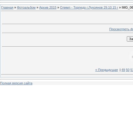
Главная
»
Фотоальбом
»
Архив 2015
»
Олимп - Торпедо г.Лукоянов 29.10.15 г
» IMG_06
Просмотреть ф
« Предыдущая
|
49
50
5
Полная версия сайта