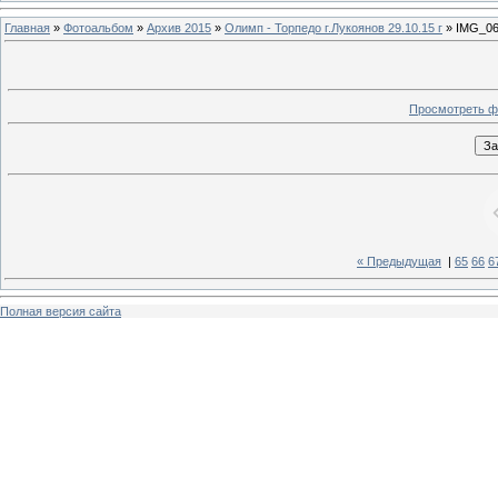
Главная
»
Фотоальбом
»
Архив 2015
»
Олимп - Торпедо г.Лукоянов 29.10.15 г
» IMG_06
Просмотреть ф
« Предыдущая
|
65
66
6
Полная версия сайта