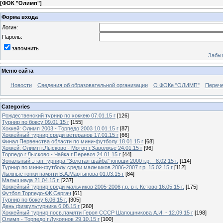
[
ФОК "Олимп"
]
Форма входа
Логин:
Пароль:
запомнить
Забыл
Меню сайта
Новости
Сведения об образовательной организации
О ФОКе "ОЛИМП"
Перече
Categories
Рождественский турнир по хоккею 07.01.15 г
[126]
Турнир по боксу 09.01.15 г
[155]
Хоккей: Олимп 2003 - Торпедо 2003 10.01.15 г
[87]
Хоккейный турнир среди ветеранов 17.01.15 г
[66]
Финал Первенства области по мини-футболу 18.01.15 г
[68]
Хоккей: Олимп г.Лысково - Мотор г.Заволжье 24.01.15 г
[96]
Торпедо г.Лысково - Чайка г.Перевоз 24.01.15 г
[44]
Зональный этап турнира "Золотая шайба" юноши 2000 г.р. - 8.02.15 г.
[114]
Турнир по мини-футболу среди мальчиков 2006-2007 г.р. 15.02.15 г
[112]
Лыжные гонки памяти В.А.Мартынова 01.03.15 г
[84]
Малышиада 21.04.15 г.
[237]
Хоккейный турнир среди мальчиков 2005-2006 г.р. в г. Кстово 16.05.15 г.
[175]
Футбол Торпедо-ФК Сергач
[61]
Турнир по боксу 6.06.15 г.
[305]
День физкультурника 6.08.15 г
[260]
Хоккейный турнир посв.памяти Героя СССР Шапошникова А.И. - 12.09.15 г
[198]
Олимп - Торпедо г.Лукоянов 29.10.15 г
[100]