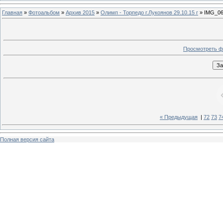
Главная
»
Фотоальбом
»
Архив 2015
»
Олимп - Торпедо г.Лукоянов 29.10.15 г
» IMG_06
Просмотреть ф
« Предыдущая
|
72
73
7
Полная версия сайта