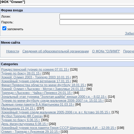
[
ФОК "Олимп"
]
Форма входа
Логин:
Пароль:
запомнить
Забыл
Меню сайта
Новости
Сведения об образовательной организации
О ФОКе "ОЛИМП"
Перече
Categories
Рождественский турнир по хоккею 07.01.15 г
[126]
Турнир по боксу 09.01.15 г
[155]
Хоккей: Олимп 2003 - Торпедо 2003 10.01.15 г
[87]
Хоккейный турнир среди ветеранов 17.01.15 г
[66]
Финал Первенства области по мини-футболу 18.01.15 г
[68]
Хоккей: Олимп г.Лысково - Мотор г.Заволжье 24.01.15 г
[96]
Торпедо г.Лысково - Чайка г.Перевоз 24.01.15 г
[44]
Зональный этап турнира "Золотая шайба" юноши 2000 г.р. - 8.02.15 г.
[114]
Турнир по мини-футболу среди мальчиков 2006-2007 г.р. 15.02.15 г
[112]
Лыжные гонки памяти В.А.Мартынова 01.03.15 г
[84]
Малышиада 21.04.15 г.
[237]
Хоккейный турнир среди мальчиков 2005-2006 г.р. в г. Кстово 16.05.15 г.
[175]
Футбол Торпедо-ФК Сергач
[61]
Турнир по боксу 6.06.15 г.
[305]
День физкультурника 6.08.15 г
[260]
Хоккейный турнир посв.памяти Героя СССР Шапошникова А.И. - 12.09.15 г
[198]
Олимп - Торпедо г.Лукоянов 29.10.15 г
[100]