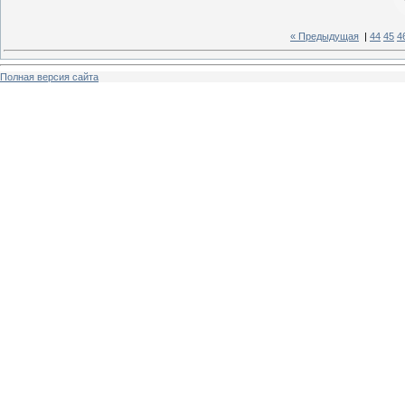
« Предыдущая
|
44
45
4
Полная версия сайта