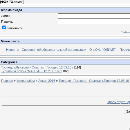
[
ФОК "Олимп"
]
Форма входа
Логин:
Пароль:
запомнить
Забыл
Меню сайта
Новости
Сведения об образовательной организации
О ФОКе "ОЛИМП"
Перече
Categories
Торпедо г.Лысково - Спартак г.Городец 12.03.16 г
[114]
Турнир на призы "МАГНИТ-ТВ" 2.05.16 г
[102]
Главная
»
Фотоальбом
»
Архив 2016
»
Торпедо г.Лысково - Спартак г.Городец 12.03.16 
Просмотреть ф