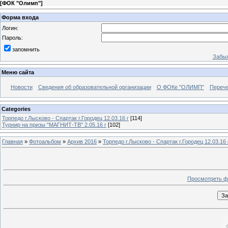
[
ФОК "Олимп"
]
Форма входа
Логин:
Пароль:
запомнить
Забыл
Меню сайта
Новости
Сведения об образовательной организации
О ФОКе "ОЛИМП"
Перече
Categories
Торпедо г.Лысково - Спартак г.Городец 12.03.16 г
[114]
Турнир на призы "МАГНИТ-ТВ" 2.05.16 г
[102]
Главная
»
Фотоальбом
»
Архив 2016
»
Торпедо г.Лысково - Спартак г.Городец 12.03.16 
Просмотреть ф