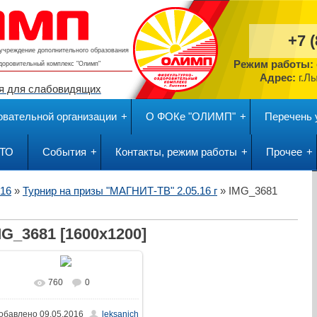
+7 
учреждение дополнительного образования
Режим работы:
здоровительный комплекс
"Олимп"
Адрес:
г.Л
я для слабовидящих
овательной организации
О ФОКе "ОЛИМП"
Перечень 
ГТО
События
Контакты, режим работы
Прочее
016
»
Турнир на призы "МАГНИТ-ТВ" 2.05.16 г
» IMG_3681
MG_3681 [1600x1200]
760
0
обавлено
09.05.2016
leksanich