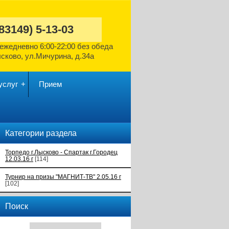
(83149)
5-13-03
ежедневно
6:00-22:00 без обеда
ысково,
ул.Мичурина, д.34а
услуг
Прием
Категории раздела
Торпедо г.Лысково - Спартак г.Городец
12.03.16 г
[114]
Турнир на призы "МАГНИТ-ТВ" 2.05.16 г
[102]
Поиск