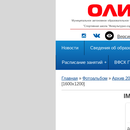
Муниципальное автономное образовательное 
"Спортивная школа "Физкультурно-о
Верси
Новости
Сведения об образ
Расписание занятий
ВФСК 
Главная
»
Фотоальбом
»
Архив 2
[1600x1200]
I
Д